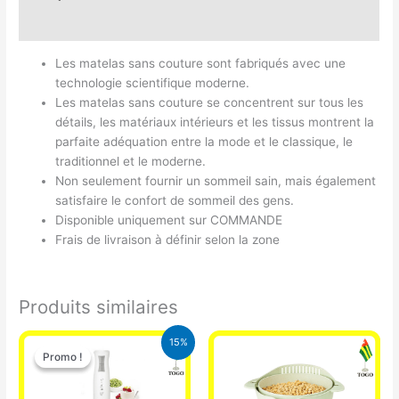
Avis (0)
Les matelas sans couture sont fabriqués avec une
technologie scientifique moderne.
Les matelas sans couture se concentrent sur tous les
détails, les matériaux intérieurs et les tissus montrent la
parfaite adéquation entre la mode et le classique, le
traditionnel et le moderne.
Non seulement fournir un sommeil sain, mais également
satisfaire le confort de sommeil des gens.
Disponible uniquement sur COMMANDE
Frais de livraison à définir selon la zone
Produits similaires
Le
Le
15%
prix
prix
Promo !
Promo !
initial
actuel
était :
est :
12.900 CFA.
11.000 CFA.