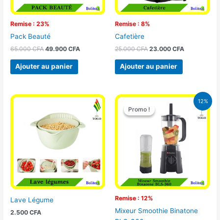
Remise : 23%
Remise : 8%
Pack Beauté
Cafetière
65.000
CFA
49.900
CFA
25.000
CFA
23.000
CFA
Ajouter au panier
Ajouter au panier
Le
Le
12%
prix
prix
Promo !
Promo !
initial
actuel
était :
est :
25.000 CFA.
22.000 CFA
Remise : 12%
Lave Légume
Mixeur Smoothie Binatone
2.500
CFA