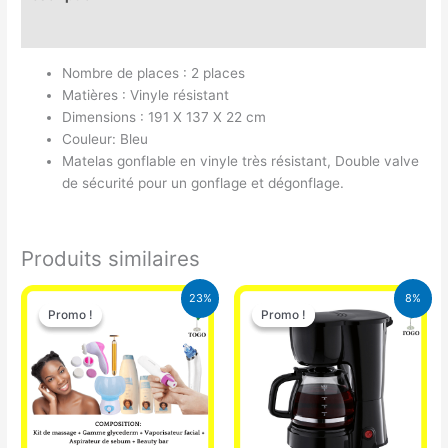
Avis (0)
Nombre de places : 2 places
Matières : Vinyle résistant
Dimensions : 191 X 137 X 22 cm
Couleur: Bleu
Matelas gonflable en vinyle très résistant, Double valve
de sécurité pour un gonflage et dégonflage.
Produits similaires
Le
Le
Le
Le
23%
8%
prix
prix
prix
prix
Promo !
Promo !
Promo !
Promo !
initial
actuel
initial
actuel
était :
est :
était :
est :
65.000 CFA.
49.900 CFA.
25.000 CFA.
23.000 CFA