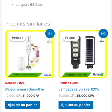
Largeur: 68,5 cm
Produits similaires
Le
Le
Le
Le
15%
30%
prix
prix
prix
prix
Promo !
Promo !
Promo !
Promo !
initial
actuel
initial
actuel
était :
est :
était :
est :
12.900 CFA.
11.000 CFA.
50.000 CFA.
35.000 CFA
Remise : 15%
Remise : 30%
Mixeur à main Smoothie
Lampadaire Solaire 120W
12.900
CFA
11.000
CFA
50.000
CFA
35.000
CFA
Ajouter au panier
Ajouter au panier