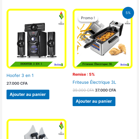
Le
Le
5%
prix
prix
Promo !
Promo !
initial
actuel
était :
est :
39.000 CFA.
37.000 CFA.
Remise : 5%
Hoofer 3 en 1
Friteuse Électrique 3L
27.000
CFA
39.000
CFA
37.000
CFA
Ajouter au panier
Ajouter au panier