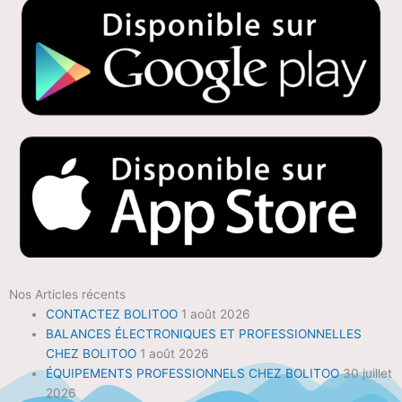
Nos Articles récents
CONTACTEZ BOLITOO
1 août 2026
BALANCES ÉLECTRONIQUES ET PROFESSIONNELLES
CHEZ BOLITOO
1 août 2026
ÉQUIPEMENTS PROFESSIONNELS CHEZ BOLITOO
30 juillet
2026