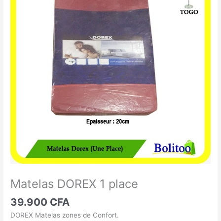
DOREX
1
place
Matelas DOREX 1 place
39.900
CFA
DOREX Matelas zones de Confort.