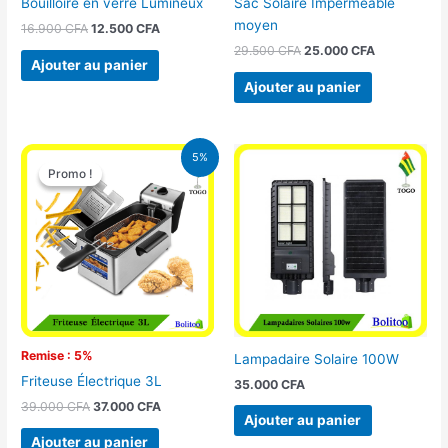
Bouilloire en verre Lumineux
Sac Solaire Imperméable
moyen
16.900
CFA
12.500
CFA
29.500
CFA
25.000
CFA
Ajouter au panier
Ajouter au panier
Le
Le
5%
prix
prix
Promo !
Promo !
initial
actuel
était :
est :
39.000 CFA.
37.000 CFA.
Remise : 5%
Lampadaire Solaire 100W
Friteuse Électrique 3L
35.000
CFA
39.000
CFA
37.000
CFA
Ajouter au panier
Ajouter au panier