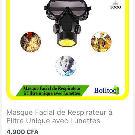
Facial
de
Respirateur
à
Filtre
Unique
avec
Lunettes
Masque Facial de Respirateur à
Filtre Unique avec Lunettes
4.900
CFA