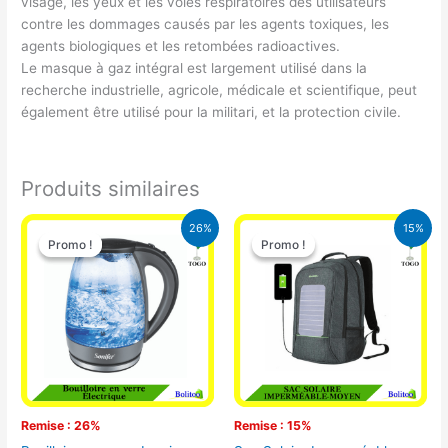
visage, les yeux et les voies respiratoires des utilisateurs
contre les dommages causés par les agents toxiques, les
agents biologiques et les retombées radioactives.
Le masque à gaz intégral est largement utilisé dans la
recherche industrielle, agricole, médicale et scientifique, peut
également être utilisé pour la militari, et la protection civile.
Produits similaires
Le
Le
Le
Le
26%
15%
prix
prix
prix
prix
Promo !
Promo !
Promo !
Promo !
initial
actuel
initial
actuel
était :
est :
était :
est :
16.900 CFA.
12.500 CFA.
29.500 CFA.
25.000 CFA
Remise : 26%
Remise : 15%