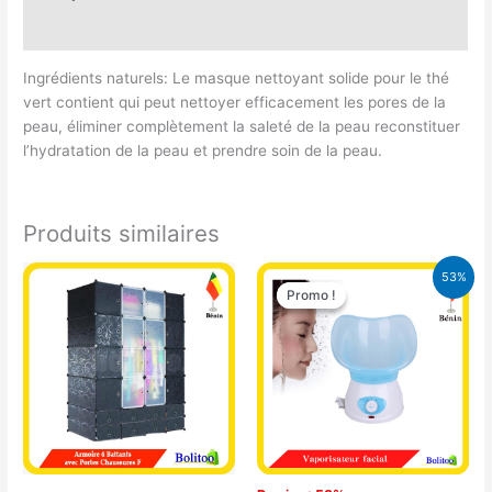
Avis (0)
Ingrédients naturels: Le masque nettoyant solide pour le thé
vert contient qui peut nettoyer efficacement les pores de la
peau, éliminer complètement la saleté de la peau reconstituer
l’hydratation de la peau et prendre soin de la peau.
Produits similaires
Le
Le
53%
prix
prix
Promo !
Promo !
initial
actuel
était :
est :
18.000 CFA.
8.500 CFA.