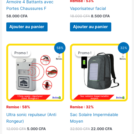
Remise : 53%
Armoire 4 Battants avec
Portes Chaussures F
Vaporisateur facial
58.000
CFA
18.000
CFA
8.500
CFA
Ajouter au panier
Ajouter au panier
Le
Le
Le
Le
58%
32%
prix
prix
prix
prix
Promo !
Promo !
Promo !
Promo !
initial
actuel
initial
actuel
était :
est :
était :
est :
12.000 CFA.
5.000 CFA.
32.500 CFA.
22.000 CFA
Remise : 58%
Remise : 32%
Ultra sonic repulseur (Anti
Sac Solaire Imperméable
Rongeur)
Moyen
12.000
CFA
5.000
CFA
32.500
CFA
22.000
CFA