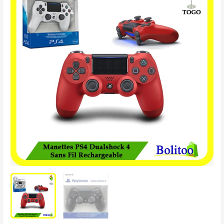
PS4
Dualshock
4
Rechargeable