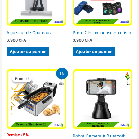
Aiguiseur de Couteaux
Porte Clé lumineuse en cristal
6.900
CFA
3.900
CFA
Ajouter au panier
Ajouter au panier
Le
Le
5%
prix
prix
Promo !
Promo !
initial
actuel
était :
est :
39.000 CFA.
37.000 CFA.
Remise : 5%
Robot Camera à Bluetooth