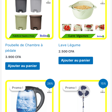
Poubelle de Chambre à
Lave Légume
pédale
2.500
CFA
3.900
CFA
Ajouter au panier
Ajouter au panier
Le
Le
Le
Le
26%
15%
prix
prix
prix
prix
Promo !
Promo !
Promo !
Promo !
initial
actuel
initial
actuel
était :
est :
était :
est :
16.900 CFA.
12.500 CFA.
10.000 CFA.
8.500 CFA.