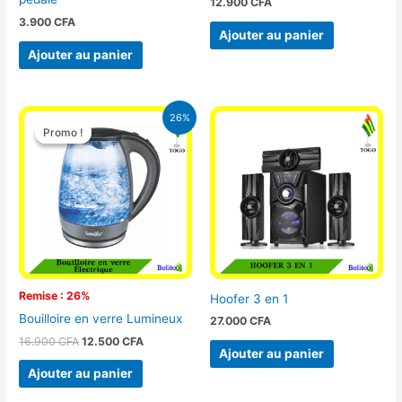
12.900
CFA
3.900
CFA
Ajouter au panier
Ajouter au panier
Le
Le
26%
prix
prix
Promo !
Promo !
initial
actuel
était :
est :
16.900 CFA.
12.500 CFA.
Remise : 26%
Hoofer 3 en 1
Bouilloire en verre Lumineux
27.000
CFA
16.900
CFA
12.500
CFA
Ajouter au panier
Ajouter au panier