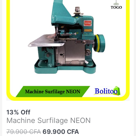
était :
est :
Surfilage
79.900 CFA.
69.900 CFA.
NEON
13% Off
Machine Surfilage NEON
79.900
CFA
69.900
CFA