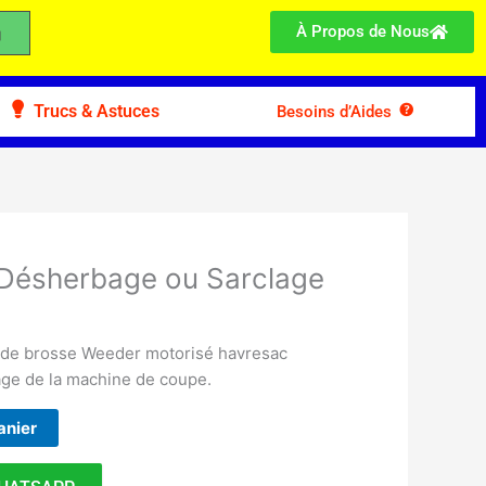
À Propos de Nous
Trucs & Astuces
Besoins d’Aides
Désherbage ou Sarclage
de brosse Weeder motorisé havresac
age de la machine de coupe.
anier