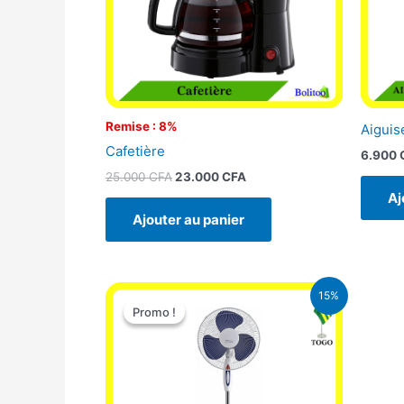
Remise : 8%
Aiguis
Cafetière
6.900
25.000
CFA
23.000
CFA
Aj
Ajouter au panier
Le
Le
15%
prix
prix
Promo !
Promo !
initial
actuel
était :
est :
10.000 CFA.
8.500 CFA.