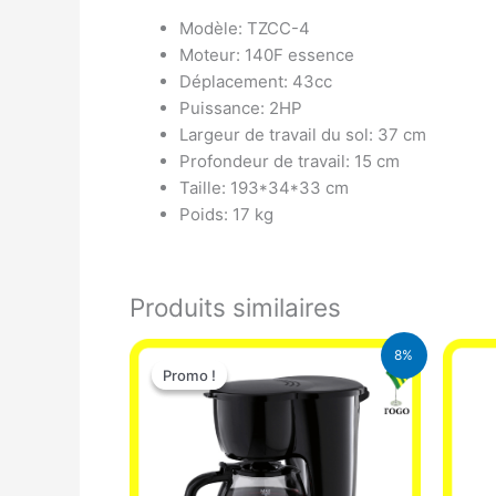
Modèle: TZCC-4
Moteur: 140F essence
Déplacement: 43cc
Puissance: 2HP
Largeur de travail du sol: 37 cm
Profondeur de travail: 15 cm
Taille: 193*34*33 cm
Poids: 17 kg
Produits similaires
Le
Le
8%
prix
prix
Promo !
Promo !
initial
actuel
était :
est :
25.000 CFA.
23.000 CFA.