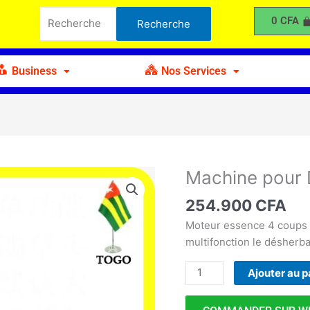
pour
Recherche
0
CFA
Recherche
Désherbage
pour :
ou
Sarclage
Business
Nos Services
Machine pour 
quantité
de
254.900
CFA
Machine
pour
Moteur essence 4 coups 
Désherbage
multifonction le désherb
ou
Ajouter au p
Sarclage