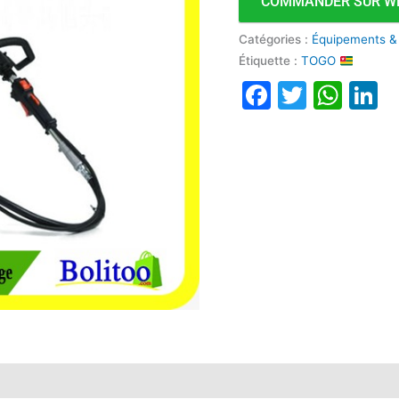
COMMANDER SUR W
Catégories :
Équipements &
Étiquette :
TOGO
Faceboo
Twitte
Wha
L