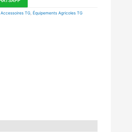
HATSAPP
 Accessoires TG
,
Équipements Agricoles TG
k
r
tsApp
inkedIn