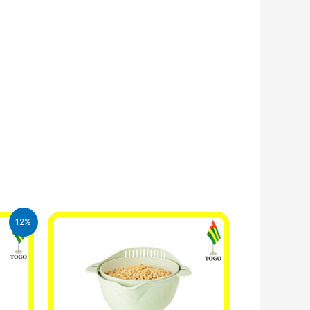
12%
CFA.