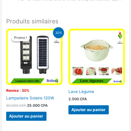
Produits similaires
Le
Le
30%
prix
prix
Promo !
Promo !
initial
actuel
était :
est :
50.000 CFA.
35.000 CFA.
Remise : 30%
Lave Légume
Lampadaire Solaire 120W
2.500
CFA
50.000
CFA
35.000
CFA
Ajouter au panier
Ajouter au panier