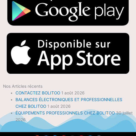
Nos Articles récents
CONTACTEZ BOLITOO
1 août 2026
BALANCES ÉLECTRONIQUES ET PROFESSIONNELLES
CHEZ BOLITOO
1 août 2026
ÉQUIPEMENTS PROFESSIONNELS CHEZ BOLITOO
30 juillet
2026