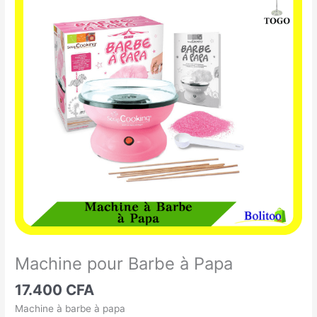
pour
Barbe
à
Papa
Machine pour Barbe à Papa
17.400
CFA
Machine à barbe à papa