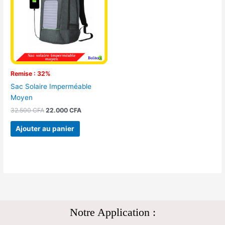
32.500 CFA.
22.000 CFA.
Remise : 32%
Sac Solaire Imperméable
Moyen
32.500
CFA
22.000
CFA
Ajouter au panier
Notre Application :