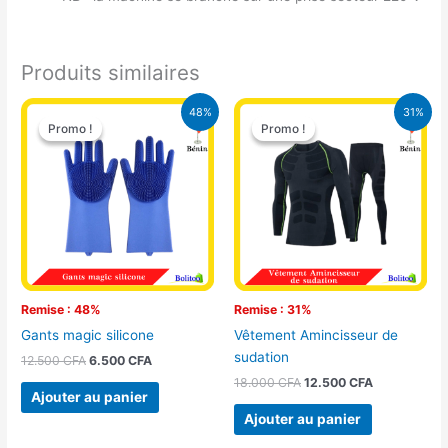
Produits similaires
Le
Le
Le
Le
48%
31%
prix
prix
prix
prix
Promo !
Promo !
Promo !
Promo !
initial
actuel
initial
actuel
était :
est :
était :
est :
12.500 CFA.
6.500 CFA.
18.000 CFA.
12.500 CFA.
Remise : 48%
Remise : 31%
Gants magic silicone
Vêtement Amincisseur de
sudation
12.500
CFA
6.500
CFA
18.000
CFA
12.500
CFA
Ajouter au panier
Ajouter au panier