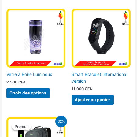
Ce
produit
a
plusieurs
variations.
Les
options
peuvent
être
choisies
Verre à Boire Lumineux
Smart Bracelet International
sur
version
2.500
CFA
la
11.900
CFA
page
Choix des options
du
Ajouter au panier
produit
Le
Le
32%
prix
prix
Promo !
Promo !
initial
actuel
était :
est :