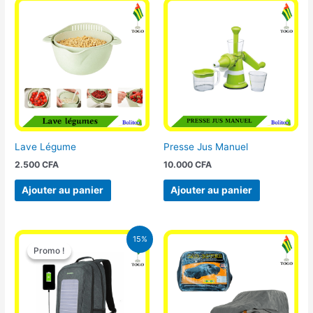
Lave Légume
Presse Jus Manuel
2.500
CFA
10.000
CFA
Ajouter au panier
Ajouter au panier
Le
Le
15%
prix
prix
Promo !
Promo !
initial
actuel
était :
est :
29.500 CFA.
25.000 CFA.