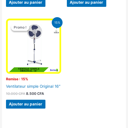
Ajouter au panier
Ajouter au panier
Le
Le
15%
prix
prix
Promo !
Promo !
initial
actuel
était :
est :
10.000 CFA.
8.500 CFA.
Remise : 15%
Ventilateur simple Original 16″
10.000
CFA
8.500
CFA
Ajouter au panier