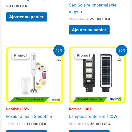
Sac Solaire Imperméable
29.000
CFA
moyen
Ajouter au panier
29.500
CFA
25.000
CFA
Ajouter au panier
Le
Le
Le
Le
15%
30%
prix
prix
prix
prix
Promo !
Promo !
Promo !
Promo !
initial
actuel
initial
actuel
était :
est :
était :
est :
12.900 CFA.
11.000 CFA.
50.000 CFA.
35.000 CFA
Remise : 15%
Remise : 30%
Mixeur à main Smoothie
Lampadaire Solaire 120W
12.900
CFA
11.000
CFA
50.000
CFA
35.000
CFA