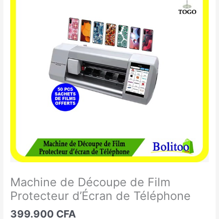
de
Découpe
de
Film
Protecteur
d'Écran
de
Téléphone
Machine de Découpe de Film
Protecteur d’Écran de Téléphone
399.900
CFA