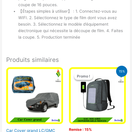
coupe de 16 pouces.
【Étapes simples à utiliser】 : 1. Connectez-vous au
WIFI. 2. Sélectionnez le type de film dont vous avez
besoin. 3. Sélectionnez le modèle d’équipement
électronique qui nécessite la découpe de film. 4. Faites
la coupe. 5. Production terminée
Produits similaires
Le
Le
15%
prix
prix
Promo !
Promo !
initial
actuel
était :
est :
29.500 CFA.
25.000 CFA
Remise : 15%
Car Cover grand LC/GMC