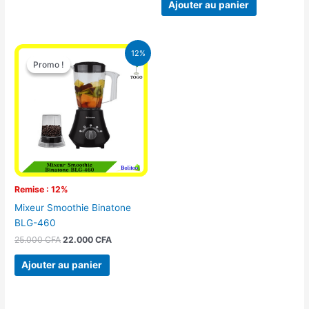
Ajouter au panier
Le
Le
12%
prix
prix
Promo !
Promo !
initial
actuel
était :
est :
25.000 CFA.
22.000 CFA.
Remise : 12%
Mixeur Smoothie Binatone
BLG-460
25.000
CFA
22.000
CFA
Ajouter au panier