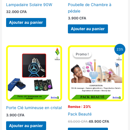
Lampadaire Solaire 90W
Poubelle de Chambre à
pédale
32.000
CFA
3.900
CFA
Ajouter au panier
Ajouter au panier
Le
Le
23%
prix
prix
Promo !
Promo !
initial
actuel
était :
est :
65.000 CFA.
49.900 CFA
Remise : 23%
Porte Clé lumineuse en cristal
Pack Beauté
3.900
CFA
65.000
CFA
49.900
CFA
Ajouter au panier