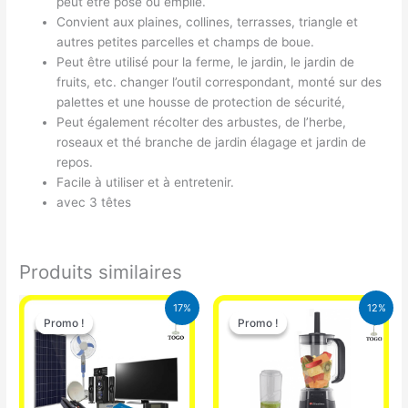
peut être posé ou empilé.
Convient aux plaines, collines, terrasses, triangle et
autres petites parcelles et champs de boue.
Peut être utilisé pour la ferme, le jardin, le jardin de
fruits, etc. changer l’outil correspondant, monté sur des
palettes et une housse de protection de sécurité,
Peut également récolter des arbustes, de l’herbe,
roseaux et thé branche de jardin élagage et jardin de
repos.
Facile à utiliser et à entretenir.
avec 3 têtes
Produits similaires
Le
Le
Le
Le
17%
12%
prix
prix
prix
prix
Promo !
Promo !
Promo !
Promo !
initial
actuel
initial
actuel
était :
est :
était :
est :
430.000 CFA.
355.000 CFA.
25.000 CFA.
22.000 CFA