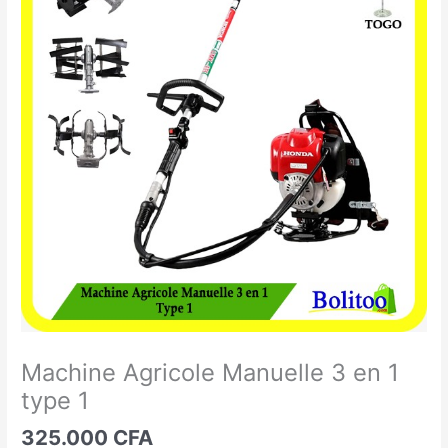
Agricole
Manuelle
3
en
1
type
1
Machine Agricole Manuelle 3 en 1
type 1
325.000
CFA