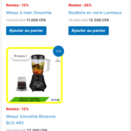
Remise : 15%
Remise : 26%
Mixeur à main Smoothie
Bouilloire en verre Lumineux
12.900
CFA
11.000
CFA
16.900
CFA
12.500
CFA
Ajouter au panier
Ajouter au panier
Le
Le
12%
prix
prix
Promo !
Promo !
initial
actuel
était :
est :
25.000 CFA.
22.000 CFA.
Remise : 12%
Mixeur Smoothie Binatone
BLG-460
25.000
CFA
22.000
CFA