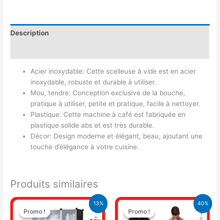
Description
Avis (0)
Acier inoxydable: Cette scelleuse à vide est en acier
inoxydable, robuste et durable à utiliser.
Mou, tendre: Conception exclusive de la bouche,
pratique à utiliser, petite et pratique, facile à nettoyer.
Plastique: Cette machine à café est fabriquée en
plastique solide abs et est très durable.
Décor: Design moderne et élégant, beau, ajoutant une
touche d’élégance à votre cuisine.
Produits similaires
Le
Le
Le
Le
13%
40%
prix
prix
prix
prix
Promo !
Promo !
Promo !
Promo !
initial
actuel
initial
actuel