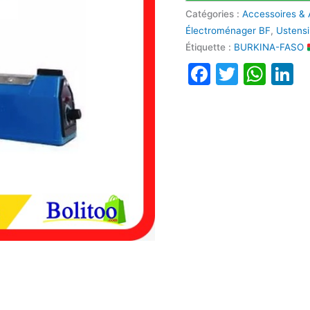
Catégories :
Accessoires & 
Électroménager BF
,
Ustensi
Étiquette :
BURKINA-FASO
Faceboo
Twitte
Wha
L