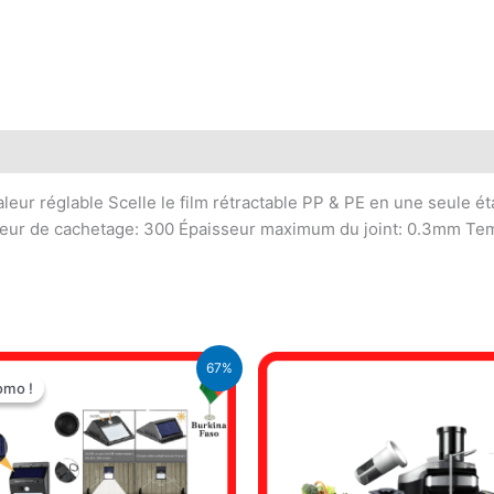
ur réglable Scelle le film rétractable PP & PE en une seule é
ur de cachetage: 300 Épaisseur maximum du joint: 0.3mm Temp
Le
Le
67%
prix
prix
omo !
omo !
initial
actuel
était :
est :
10.500 CFA.
3.500 CFA.