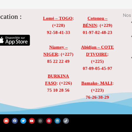
cation :
Nos 
Lomé – TOGO
:
Cotonou –
(+228)
BÉNIN
: (+229)
92-58-41-33
01-97-82-48-23
Niamey –
Abidjan – COTE
NIGER
: (+227)
D’IVOIRE
:
85 22 22 49
(+225)
07-09-05-45-97
BURKINA
FASO
: (+226)
Bamako- MALI
:
75 10 28 56
(+223)
76-26-38-29
E
F
T
Y
I
P
L
T
n
a
w
o
n
i
i
i
v
c
i
u
s
n
n
k
e
e
t
t
t
t
k
t
l
b
t
u
a
e
e
o