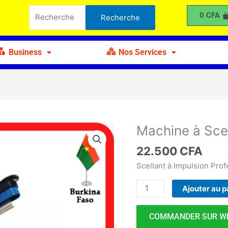
à
Recherche
0
CFA
Recherche
Sceller
pour :
300mm
Business
Nos Services
Machine à Sc
quantité
de
22.500
CFA
Machine
à
Scellant à Impulsion Prof
Sceller
Ajouter au p
300mm
COMMANDER SUR W