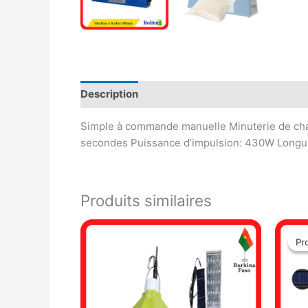
Description
Avis (0)
Simple à commande manuelle Minuterie de chale
secondes Puissance d’impulsion: 430W Longue
Produits similaires
Pr
Pr