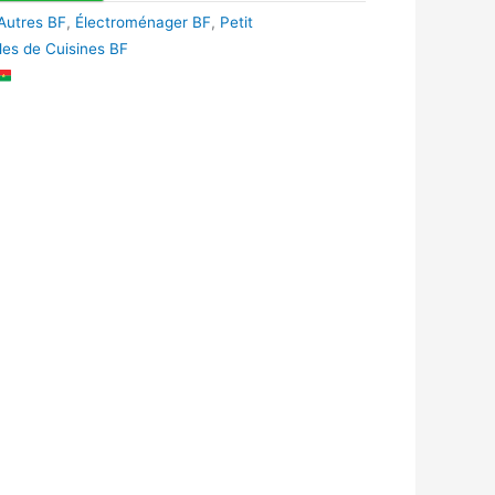
Autres BF
,
Électroménager BF
,
Petit
les de Cuisines BF
k
r
tsApp
inkedIn