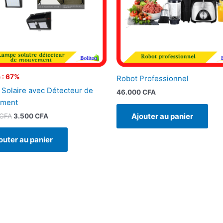
 : 67%
Robot Professionnel
Solaire avec Détecteur de
46.000
CFA
ment
Ajouter au panier
CFA
3.500
CFA
outer au panier