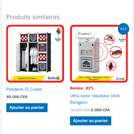
Produits similaires
Le
Le
62%
prix
prix
Promo !
Promo !
initial
actuel
était :
est :
13.000 CFA.
5.000 CFA.
Remise : 62%
Penderie 12 Cubes
Ultra sonic repulseur (Anti
40.000
CFA
Rongeur)
Ajouter au panier
13.000
CFA
5.000
CFA
Ajouter au panier