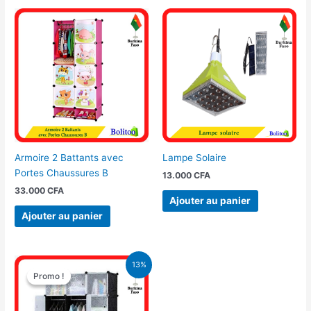
Armoire 2 Battants avec
Lampe Solaire
Portes Chaussures B
13.000
CFA
33.000
CFA
Ajouter au panier
Ajouter au panier
Le
Le
13%
prix
prix
Promo !
Promo !
initial
actuel
était :
est :
40.000 CFA.
35.000 CFA.