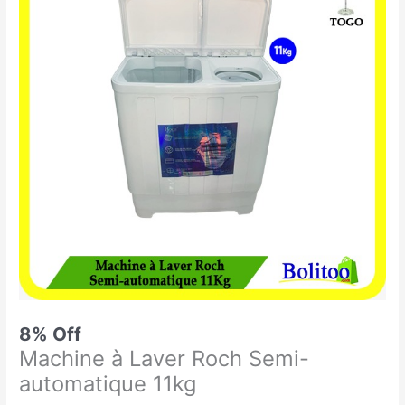
était :
est :
à
194.900 CFA.
180.000 CFA.
Laver
Roch
Semi-
automatique
11kg
8% Off
Machine à Laver Roch Semi-
automatique 11kg