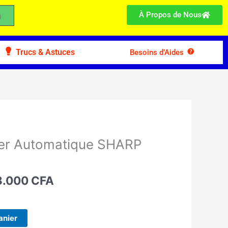
À Propos de Nous
Trucs & Astuces
Besoins d’Aides
Le
x
prix
ver Automatique SHARP
ial
actuel
t :
est :
.000 CFA.
238.000 CFA.
8.000
CFA
anier