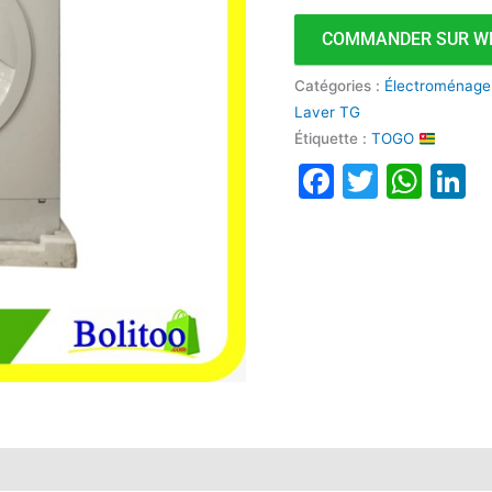
COMMANDER SUR W
Catégories :
Électroménage
Laver TG
Étiquette :
TOGO
Faceboo
Twitte
Wha
L