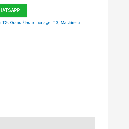
HATSAPP
r TG
,
Grand Électroménager TG
,
Machine à
k
r
tsApp
inkedIn