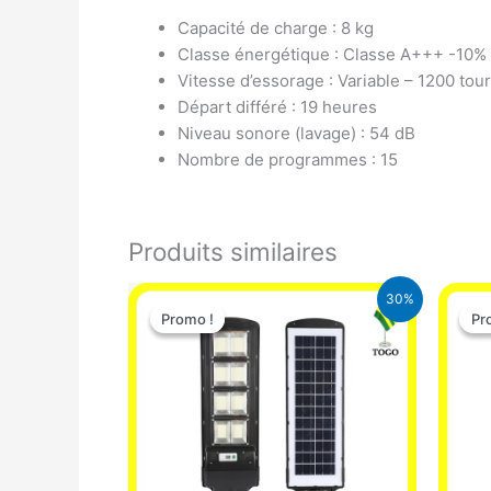
Capacité de charge : 8 kg
Classe énergétique : Classe A+++ -10%
Vitesse d’essorage : Variable – 1200 to
Départ différé : 19 heures
Niveau sonore (lavage) : 54 dB
Nombre de programmes : 15
Produits similaires
Le
Le
30%
prix
prix
Promo !
Promo !
Pr
Pr
initial
actuel
était :
est :
50.000 CFA.
35.000 CFA.