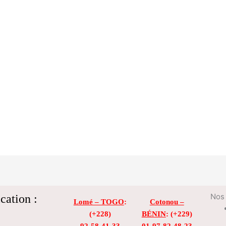
cation :
Nos 
Lomé – TOGO
:
Cotonou –
(+228)
BÉNIN
: (+229)