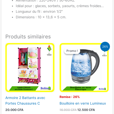
Alimentation : 220-240V / 50-60Hz.
Idéal pour : glaces, sorbets, yaourts, crèmes froides…
Longueur du fil : environ 1/2″
Dimensions : 10 x 13,6 x 5 cm.
Produits similaires
Le
Le
26%
prix
prix
Promo !
Promo !
initial
actuel
était :
est :
16.900 CFA.
12.500 CFA.
Remise : 26%
Armoire 2 Battants avec
Portes Chaussures C
Bouilloire en verre Lumineux
20.000
CFA
16.900
CFA
12.500
CFA