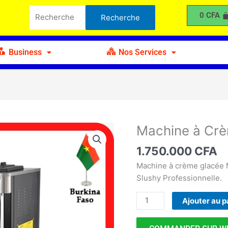
à
Recherche
0
CFA
Recherche
Crème
pour :
Glacée
Multifonction
Business
Nos Services
Machine à Crè
quantité
de
1.750.000
CFA
Machine
à
Machine à crème glacée 
Crème
Slushy Professionnelle.
Glacée
Ajouter au p
Multifonction