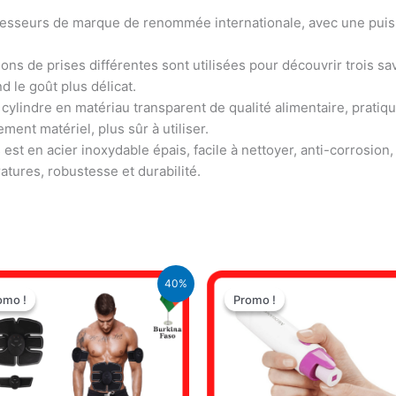
resseurs de marque de renommée internationale, avec une puiss
ions de prises différentes sont utilisées pour découvrir trois sa
d le goût plus délicat.
 cylindre en matériau transparent de qualité alimentaire, pratiq
ment matériel, plus sûr à utiliser.
 est en acier inoxydable épais, facile à nettoyer, anti-corrosion,
atures, robustesse et durabilité.
Le
Le
Le
Le
40%
prix
prix
prix
prix
omo !
omo !
Promo !
Promo !
initial
actuel
initial
actuel
était :
est :
était :
est :
25.000 CFA.
15.000 CFA.
9.500 CFA.
6.500 CFA.