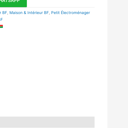
HATSAPP
r BF
,
Maison & Intérieur BF
,
Petit Électroménager
BF
k
r
tsApp
inkedIn