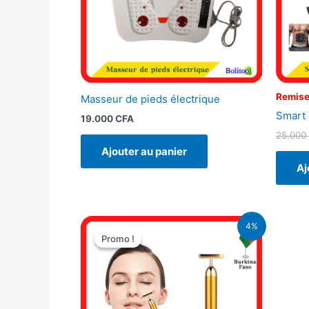
Remise
Masseur de pieds électrique
Smart
19.000
CFA
25.000
Ajouter au panier
Aj
Le
Le
4%
prix
prix
Promo !
Promo !
initial
actuel
était :
est :
8.900 CFA.
8.500 CFA.