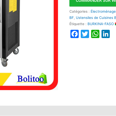
COMMANDER SUR W
Catégories :
Électroménage
BF
,
Ustensiles de Cuisines 
Étiquette :
BURKINA-FASO
Faceboo
Twitte
Wha
L