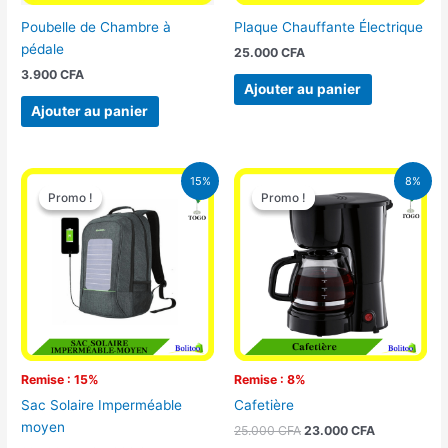
Poubelle de Chambre à
Plaque Chauffante Électrique
pédale
25.000
CFA
3.900
CFA
Ajouter au panier
Ajouter au panier
Le
Le
Le
Le
15%
8%
prix
prix
prix
prix
Promo !
Promo !
Promo !
Promo !
initial
actuel
initial
actuel
était :
est :
était :
est :
29.500 CFA.
25.000 CFA.
25.000 CFA.
23.000 CFA
Remise : 15%
Remise : 8%
Sac Solaire Imperméable
Cafetière
moyen
25.000
CFA
23.000
CFA