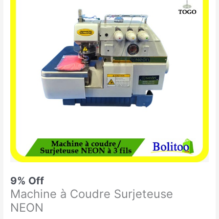
était :
est :
à
274.900 CFA.
249.900 CFA.
Coudre
Surjeteuse
NEON
9% Off
Machine à Coudre Surjeteuse
NEON