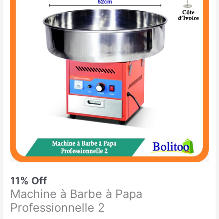
était :
est :
à
174.900 CFA.
155.000 CFA.
Barbe
à
Papa
Professionnelle
2
11% Off
Machine à Barbe à Papa
Professionnelle 2