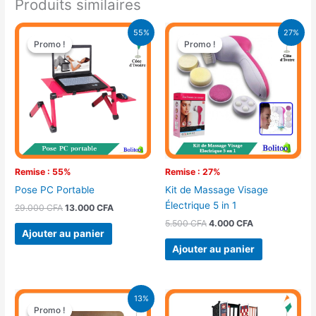
Produits similaires
Le
Le
Le
Le
55%
27%
prix
prix
prix
prix
Promo !
Promo !
Promo !
Promo !
initial
actuel
initial
actuel
était :
est :
était :
est :
29.000 CFA.
13.000 CFA.
5.500 CFA.
4.000 CFA.
Remise : 55%
Remise : 27%
Pose PC Portable
Kit de Massage Visage
Électrique 5 in 1
29.000
CFA
13.000
CFA
5.500
CFA
4.000
CFA
Ajouter au panier
Ajouter au panier
Le
Le
13%
prix
prix
Promo !
Promo !