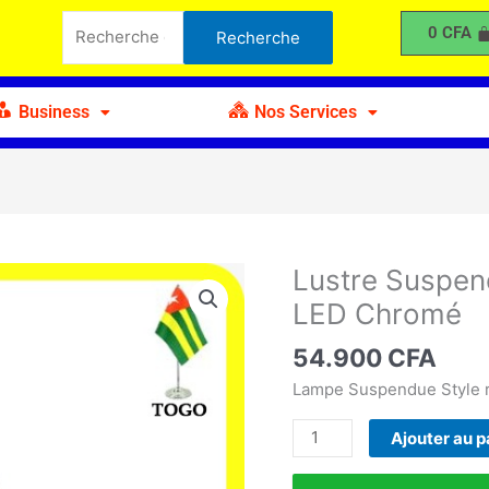
Suspendu
Recherche
0
CFA
Recherche
Moderne
pour :
de
Luxe
Business
Nos Services
à
4
LED
Chromé
Lustre Suspen
quantité
de
LED Chromé
Lustre
Suspendu
54.900
CFA
Moderne
Lampe Suspendue Style r
de
Luxe
Ajouter au p
à
4