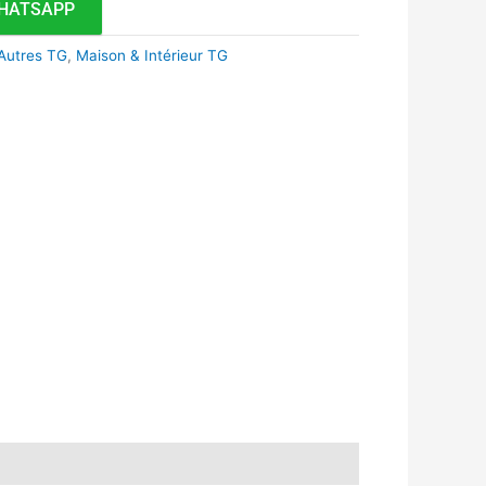
HATSAPP
Autres TG
,
Maison & Intérieur TG
k
r
tsApp
inkedIn