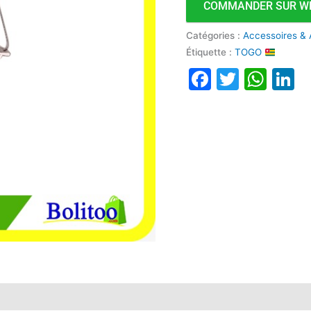
COMMANDER SUR W
LED
Chromé
Catégories :
Accessoires & 
Étiquette :
TOGO
Faceboo
Twitte
Wha
L