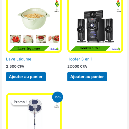
Lave Légume
Hoofer 3 en 1
2.500
CFA
27.000
CFA
Ajouter au panier
Ajouter au panier
Le
Le
15%
prix
prix
Promo !
Promo !
initial
actuel
était :
est :
10.000 CFA.
8.500 CFA.