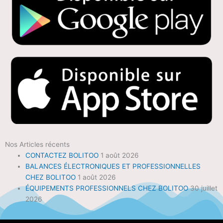
Nos Articles récents
CONTACTEZ BOLITOO
1 août 2026
BALANCES ÉLECTRONIQUES ET PROFESSIONNELLES
CHEZ BOLITOO
1 août 2026
ÉQUIPEMENTS PROFESSIONNELS CHEZ BOLITOO
30 juillet
2026