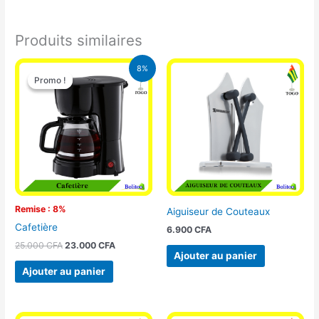
Produits similaires
Le
Le
8%
prix
prix
Promo !
Promo !
initial
actuel
était :
est :
25.000 CFA.
23.000 CFA.
Remise : 8%
Aiguiseur de Couteaux
Cafetière
6.900
CFA
25.000
CFA
23.000
CFA
Ajouter au panier
Ajouter au panier