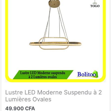
LED
Moderne
Suspendu
à
2
Lumières
Ovales
Lustre LED Moderne Suspendu à 2
Lumières Ovales
49.900
CFA