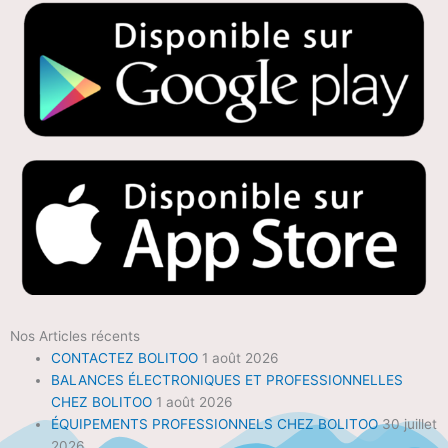
Nos Articles récents
CONTACTEZ BOLITOO
1 août 2026
BALANCES ÉLECTRONIQUES ET PROFESSIONNELLES
CHEZ BOLITOO
1 août 2026
ÉQUIPEMENTS PROFESSIONNELS CHEZ BOLITOO
30 juillet
2026