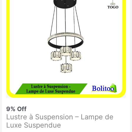
était :
est :
à
54.900 CFA.
49.900 CFA.
Suspension
-
Lampe
de
Luxe
Suspendue
9% Off
Lustre à Suspension – Lampe de
Luxe Suspendue