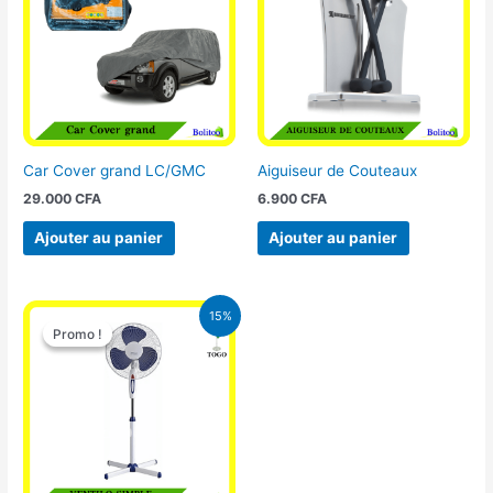
Car Cover grand LC/GMC
Aiguiseur de Couteaux
29.000
CFA
6.900
CFA
Ajouter au panier
Ajouter au panier
Le
Le
15%
prix
prix
Promo !
Promo !
initial
actuel
était :
est :
10.000 CFA.
8.500 CFA.