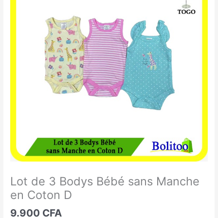
de
3
Bodys
Bébé
sans
Manche
en
Coton
D
Lot de 3 Bodys Bébé sans Manche
en Coton D
9.900
CFA