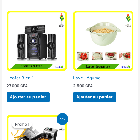
Hoofer 3 en 1
Lave Légume
27.000
CFA
2.500
CFA
Ajouter au panier
Ajouter au panier
Le
Le
5%
prix
prix
Promo !
Promo !
initial
actuel
était :
est :
39.000 CFA.
37.000 CFA.