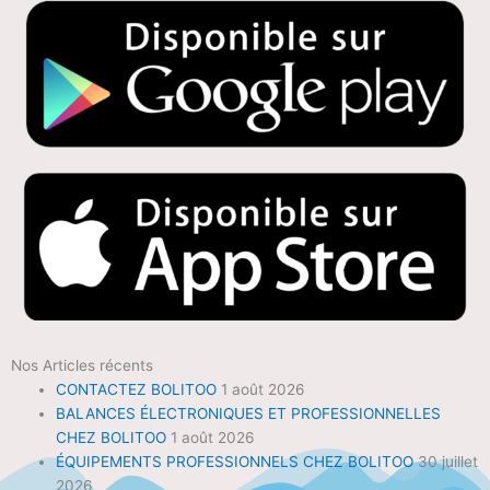
Nos Articles récents
CONTACTEZ BOLITOO
1 août 2026
BALANCES ÉLECTRONIQUES ET PROFESSIONNELLES
CHEZ BOLITOO
1 août 2026
ÉQUIPEMENTS PROFESSIONNELS CHEZ BOLITOO
30 juillet
2026