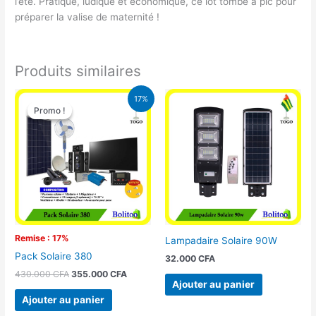
l’été. Pratique, ludique et économique, ce lot tombe à pic pour
préparer la valise de maternité !
Produits similaires
Le
Le
17%
prix
prix
Promo !
Promo !
initial
actuel
était :
est :
430.000 CFA.
355.000 CFA.
Remise : 17%
Lampadaire Solaire 90W
Pack Solaire 380
32.000
CFA
430.000
CFA
355.000
CFA
Ajouter au panier
Ajouter au panier