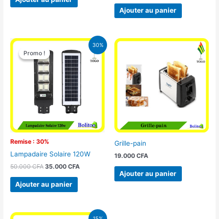
Ajouter au panier
Le
Le
30%
prix
prix
Promo !
Promo !
initial
actuel
était :
est :
50.000 CFA.
35.000 CFA.
Remise : 30%
Grille-pain
Lampadaire Solaire 120W
19.000
CFA
50.000
CFA
35.000
CFA
Ajouter au panier
Ajouter au panier
Le
Le
15%