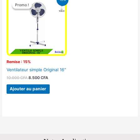
prix
prix
Promo !
Promo !
initial
actuel
était :
est :
10.000 CFA.
8.500 CFA.
Remise : 15%
Ventilateur simple Original 16″
10.000
CFA
8.500
CFA
Ajouter au panier