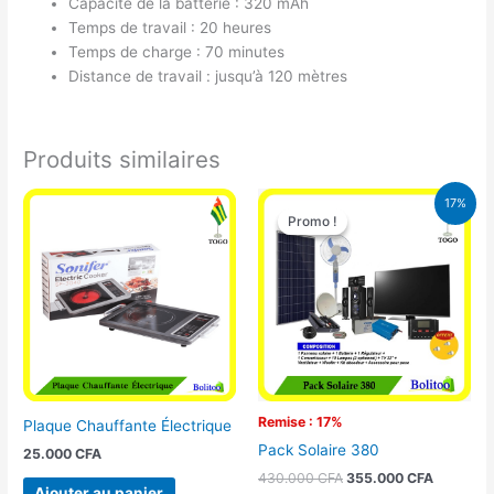
Capacité de la batterie : 320 mAh
Temps de travail : 20 heures
Temps de charge : 70 minutes
Distance de travail : jusqu’à 120 mètres
Produits similaires
Le
Le
17%
prix
prix
Promo !
Promo !
initial
actuel
était :
est :
430.000 CFA.
355.000 
Remise : 17%
Plaque Chauffante Électrique
Pack Solaire 380
25.000
CFA
430.000
CFA
355.000
CFA
Ajouter au panier