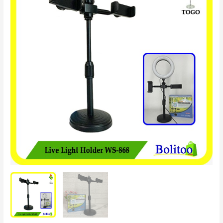
Light
Holder
WS-
868