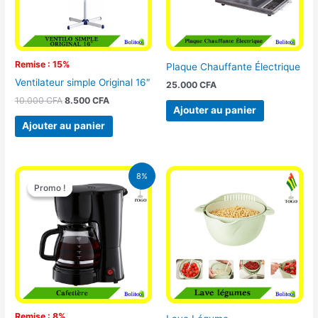
Remise : 15%
Plaque Chauffante Électrique
Ventilateur simple Original 16″
25.000
CFA
10.000
CFA
8.500
CFA
Ajouter au panier
Ajouter au panier
Le
Le
8%
prix
prix
Promo !
Promo !
initial
actuel
était :
est :
25.000 CFA.
23.000 CFA.
Remise : 8%