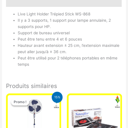
Avis (0)
Live Light Holder Trépied Stick WS-868
Il y a 3 supports, 1 support pour lampe annulaire, 2
supports pour HP.
Support de bureau universel
Peut être tenu entre 4 et 6 pouces
Hauteur avant extension ± 25 cm, l’extension maximale
peut aller jusqu’à ± 36 cm.
Peut être utilisé pour 2 téléphones portables en même
temps
Produits similaires
Le
Le
15%
prix
prix
Promo !
Promo !
initial
actuel
était :
est :
10.000 CFA.
8.500 CFA.