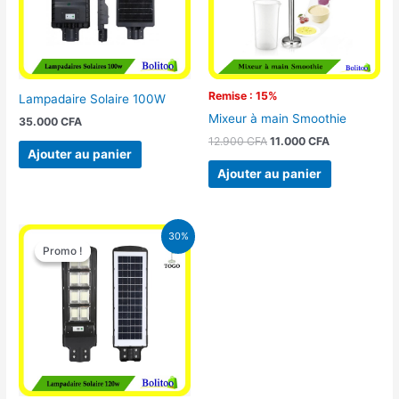
Remise : 15%
Lampadaire Solaire 100W
Mixeur à main Smoothie
35.000
CFA
12.900
CFA
11.000
CFA
Ajouter au panier
Ajouter au panier
Le
Le
30%
prix
prix
Promo !
Promo !
initial
actuel
était :
est :
50.000 CFA.
35.000 CFA.