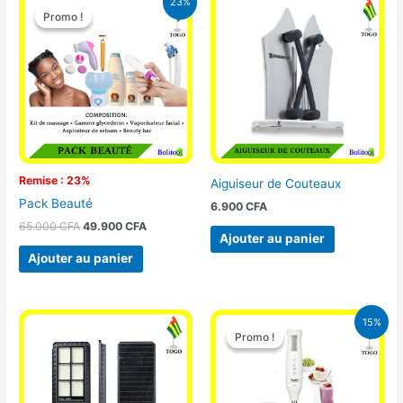
23%
prix
prix
Promo !
Promo !
initial
actuel
était :
est :
65.000 CFA.
49.900 CFA.
Remise : 23%
Aiguiseur de Couteaux
Pack Beauté
6.900
CFA
65.000
CFA
49.900
CFA
Ajouter au panier
Ajouter au panier
Le
Le
15%
prix
prix
Promo !
Promo !
initial
actuel
était :
est :
12.900 CFA.
11.000 CFA.