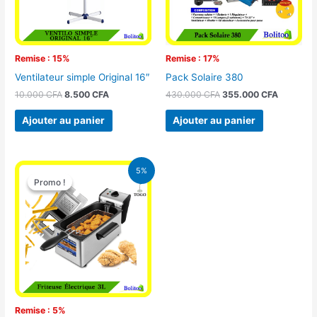
Remise : 15%
Remise : 17%
Ventilateur simple Original 16″
Pack Solaire 380
10.000
CFA
8.500
CFA
430.000
CFA
355.000
CFA
Ajouter au panier
Ajouter au panier
Le
Le
5%
prix
prix
Promo !
Promo !
initial
actuel
était :
est :
39.000 CFA.
37.000 CFA.
Remise : 5%