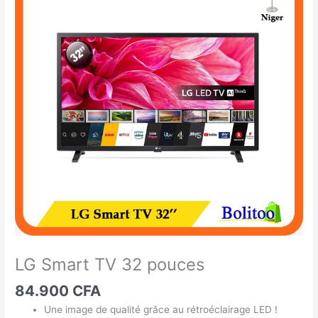
Smart
TV
32
pouces
LG Smart TV 32 pouces
84.900
CFA
Une image de qualité grâce au rétroéclairage LED !