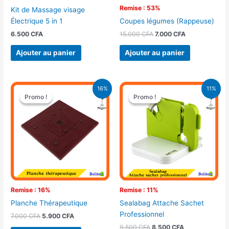
Remise : 53%
Kit de Massage visage
Électrique 5 in 1
Coupes légumes (Rappeuse)
6.500
CFA
15.000
CFA
7.000
CFA
Ajouter au panier
Ajouter au panier
Le
Le
Le
Le
16%
11%
prix
prix
prix
prix
Promo !
Promo !
Promo !
Promo !
initial
actuel
initial
actuel
était :
est :
était :
est :
7.000 CFA.
5.900 CFA.
9.500 CFA.
8.500 CFA.
Remise : 16%
Remise : 11%
Planche Thérapeutique
Sealabag Attache Sachet
Professionnel
7.000
CFA
5.900
CFA
9.500
CFA
8.500
CFA