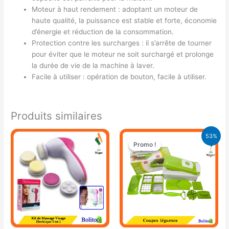
Moteur à haut rendement : adoptant un moteur de
haute qualité, la puissance est stable et forte, économie
d’énergie et réduction de la consommation.
Protection contre les surcharges : il s’arrête de tourner
pour éviter que le moteur ne soit surchargé et prolonge
la durée de vie de la machine à laver.
Facile à utiliser : opération de bouton, facile à utiliser.
Produits similaires
Le
Le
53%
prix
prix
Promo !
Promo !
initial
actuel
était :
est :
15.000 CFA.
7.000 CFA.