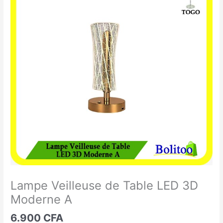
Veilleuse
de
Table
LED
3D
Moderne
A
Lampe Veilleuse de Table LED 3D
Moderne A
6.900
CFA