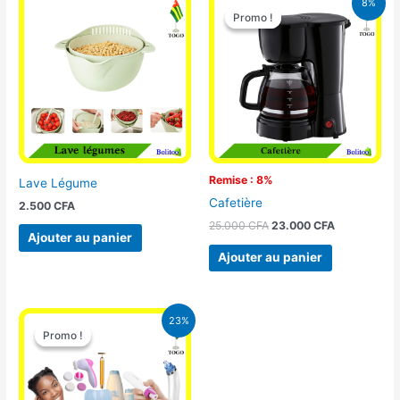
8%
prix
prix
Promo !
Promo !
initial
actuel
était :
est :
25.000 CFA.
23.000 CFA
Remise : 8%
Lave Légume
Cafetière
2.500
CFA
25.000
CFA
23.000
CFA
Ajouter au panier
Ajouter au panier
Le
Le
23%
prix
prix
Promo !
Promo !
initial
actuel
était :
est :
65.000 CFA.
49.900 CFA.