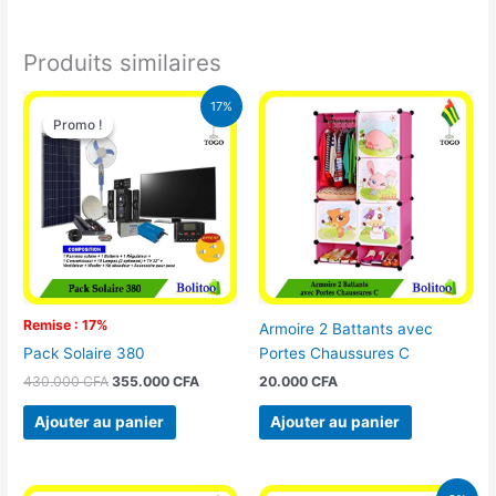
Produits similaires
Le
Le
17%
prix
prix
Promo !
Promo !
initial
actuel
était :
est :
430.000 CFA.
355.000 CFA.
Remise : 17%
Armoire 2 Battants avec
Portes Chaussures C
Pack Solaire 380
20.000
CFA
430.000
CFA
355.000
CFA
Ajouter au panier
Ajouter au panier
Le
Le