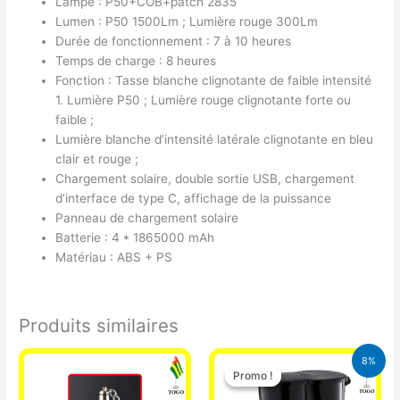
Lampe : P50+COB+patch 2835
Lumen : P50 1500Lm ; Lumière rouge 300Lm
Durée de fonctionnement : 7 à 10 heures
Temps de charge : 8 heures
Fonction : Tasse blanche clignotante de faible intensité
1. Lumière P50 ; Lumière rouge clignotante forte ou
faible ;
Lumière blanche d’intensité latérale clignotante en bleu
clair et rouge ;
Chargement solaire, double sortie USB, chargement
d’interface de type C, affichage de la puissance
Panneau de chargement solaire
Batterie : 4 * 1865000 mAh
Matériau : ABS + PS
Produits similaires
Le
Le
8%
prix
prix
Promo !
Promo !
initial
actuel
était :
est :