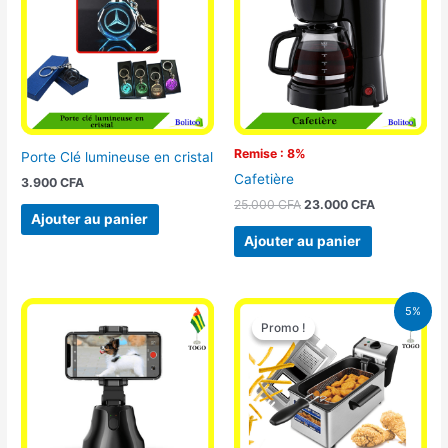
25.000 CFA.
23.000 CFA
Remise : 8%
Porte Clé lumineuse en cristal
Cafetière
3.900
CFA
25.000
CFA
23.000
CFA
Ajouter au panier
Ajouter au panier
Le
Le
5%
prix
prix
Promo !
Promo !
initial
actuel
était :
est :
39.000 CFA.
37.000 CFA.