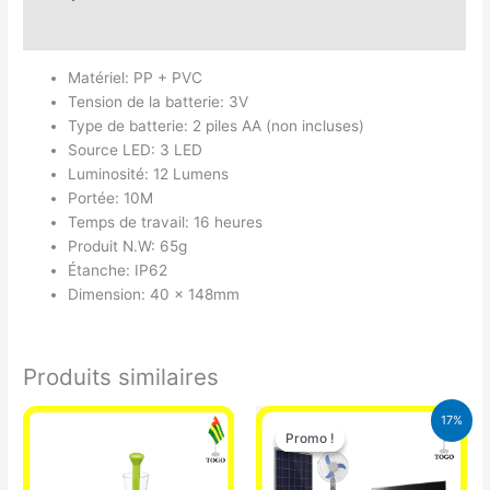
Avis (0)
Matériel: PP + PVC
Tension de la batterie: 3V
Type de batterie: 2 piles AA (non incluses)
Source LED: 3 LED
Luminosité: 12 Lumens
Portée: 10M
Temps de travail: 16 heures
Produit N.W: 65g
Étanche: IP62
Dimension: 40 x 148mm
Produits similaires
Le
Le
17%
prix
prix
Promo !
Promo !
initial
actuel
était :
est :
430.000 CFA.
355.000 