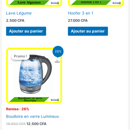
Lave Légume
Hoofer 3 en 1
2.500
CFA
27.000
CFA
Ajouter au panier
Ajouter au panier
Le
Le
26%
prix
prix
Promo !
Promo !
initial
actuel
était :
est :
16.900 CFA.
12.500 CFA.
Remise : 26%
Bouilloire en verre Lumineux
16.900
CFA
12.500
CFA