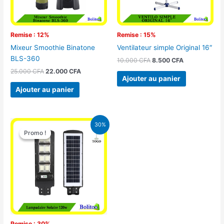
Remise : 12%
Remise : 15%
Mixeur Smoothie Binatone
Ventilateur simple Original 16″
BLS-360
10.000
CFA
8.500
CFA
25.000
CFA
22.000
CFA
Ajouter au panier
Ajouter au panier
Le
Le
30%
prix
prix
Promo !
Promo !
initial
actuel
était :
est :
50.000 CFA.
35.000 CFA.
Remise : 30%