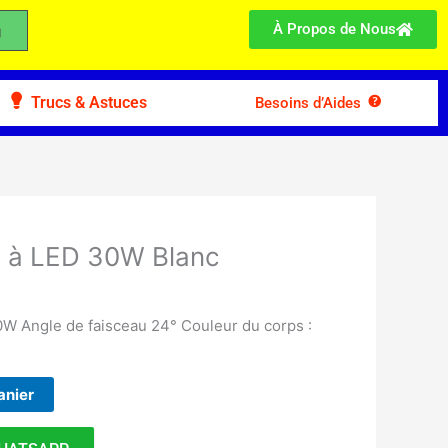
À Propos de Nous
Trucs & Astuces
Besoins d’Aides
l à LED 30W Blanc
30W Angle de faisceau 24° Couleur du corps :
anier