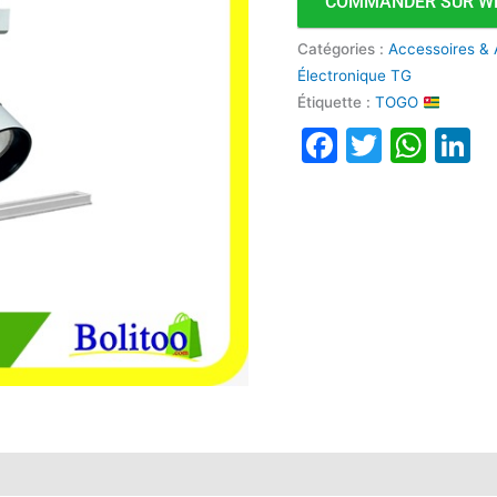
COMMANDER SUR W
Catégories :
Accessoires & 
Électronique TG
Étiquette :
TOGO
Faceboo
Twitte
Wha
L