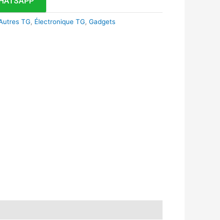
HATSAPP
Autres TG
,
Électronique TG
,
Gadgets
k
r
tsApp
inkedIn