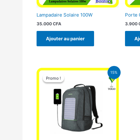
Lampadaire Solaire 100W
Porte 
35.000
CFA
3.900
Ajouter au panier
Aj
Le
Le
15%
prix
prix
Promo !
Promo !
initial
actuel
était :
est :
29.500 CFA.
25.000 CFA.