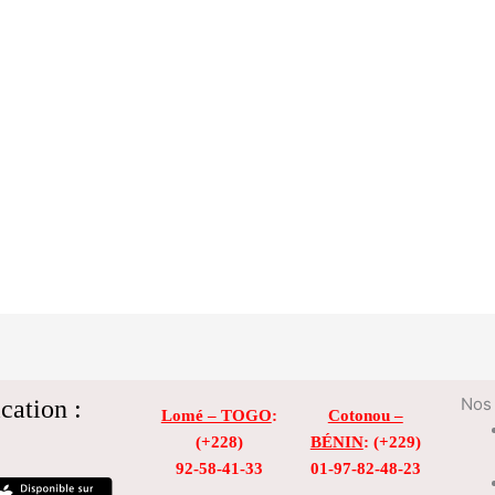
cation :
Nos 
Lomé – TOGO
:
Cotonou –
(+228)
BÉNIN
: (+229)
92-58-41-33
01-97-82-48-23