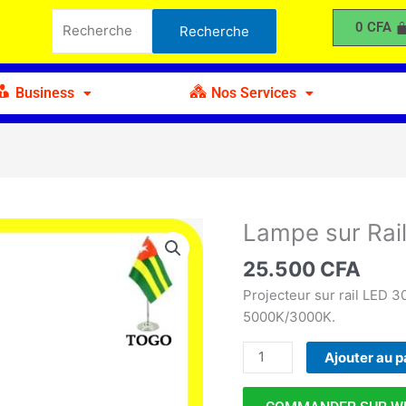
sur
Recherche
0
CFA
Recherche
Rail
pour :
à
LED
Business
Nos Services
30W
Blanc
Lampe sur Rai
quantité
de
25.500
CFA
Lampe
sur
Projecteur sur rail LED 
Rail
5000K/3000K.
à
Ajouter au p
LED
30W
Blanc