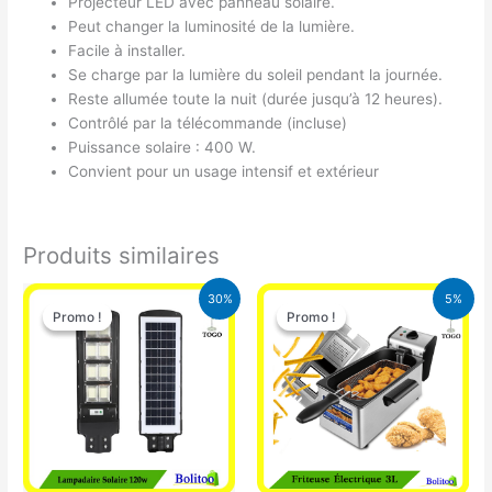
Projecteur LED avec panneau solaire.
Peut changer la luminosité de la lumière.
Facile à installer.
Se charge par la lumière du soleil pendant la journée.
Reste allumée toute la nuit (durée jusqu’à 12 heures).
Contrôlé par la télécommande (incluse)
Puissance solaire : 400 W.
Convient pour un usage intensif et extérieur
Produits similaires
Le
Le
Le
Le
30%
5%
prix
prix
prix
prix
Promo !
Promo !
Promo !
Promo !
initial
actuel
initial
actuel
était :
est :
était :
est :
50.000 CFA.
35.000 CFA.
39.000 CFA.
37.000 CFA.