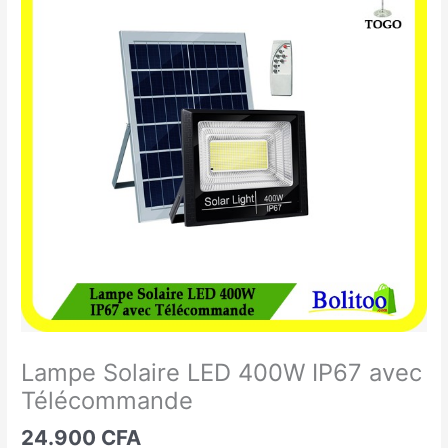
Solaire
LED
400W
IP67
avec
Télécommande
Lampe Solaire LED 400W IP67 avec
Télécommande
24.900
CFA