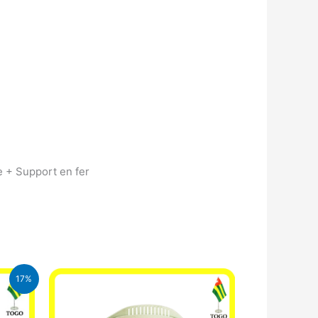
e + Support en fer
17%
l