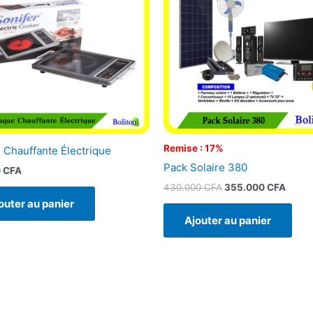
430.000 CFA.
355.0
Remise : 17%
 Chauffante Électrique
Pack Solaire 380
0
CFA
430.000
CFA
355.000
CFA
outer au panier
Ajouter au panier