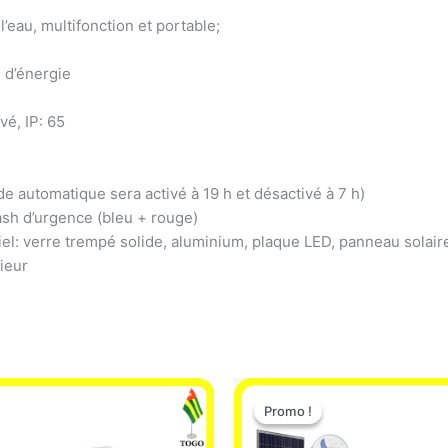
’eau, multifonction et portable;
 d’énergie
vé, IP: 65
e automatique sera activé à 19 h et désactivé à 7 h)
flash d’urgence (bleu + rouge)
iel: verre trempé solide, aluminium, plaque LED, panneau solair
ieur
Le
Le
prix
prix
Promo !
Promo !
initial
actue
était :
est :