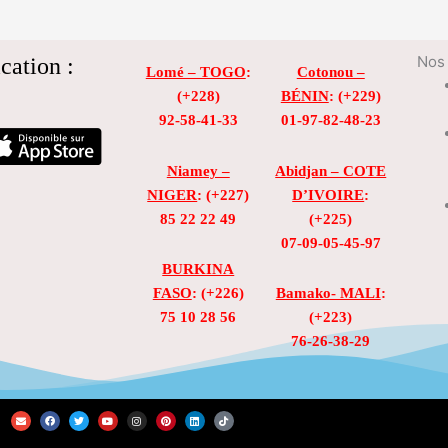
cation :
Nos 
Lomé – TOGO
:
Cotonou –
(+228)
BÉNIN
: (+229)
92-58-41-33
01-97-82-48-23
Niamey –
Abidjan – COTE
NIGER
: (+227)
D’IVOIRE
:
85 22 22 49
(+225)
07-09-05-45-97
BURKINA
FASO
: (+226)
Bamako- MALI
:
75 10 28 56
(+223)
76-26-38-29
E
F
T
Y
I
P
L
T
n
a
w
o
n
i
i
i
v
c
i
u
s
n
n
k
e
e
t
t
t
t
k
t