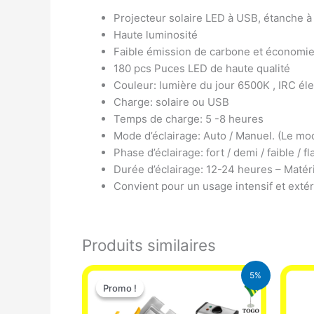
Projecteur solaire LED à USB, étanche à l
Haute luminosité
Faible émission de carbone et économie
180 pcs Puces LED de haute qualité
Couleur: lumière du jour 6500K , IRC éle
Charge: solaire ou USB
Temps de charge: 5 -8 heures
Mode d’éclairage: Auto / Manuel. (Le mod
Phase d’éclairage: fort / demi / faible / 
Durée d’éclairage: 12-24 heures – Matér
Convient pour un usage intensif et extér
Produits similaires
Le
Le
5%
prix
prix
Promo !
Promo !
initial
actuel
était :
est :