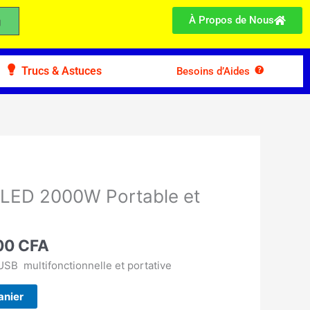
À Propos de Nous
Trucs & Astuces
Besoins d’Aides
Le
prix
 LED 2000W Portable et
l
actuel
:
est :
00 CFA.
10.500 CFA.
00
CFA
USB multifonctionnelle et portative
anier