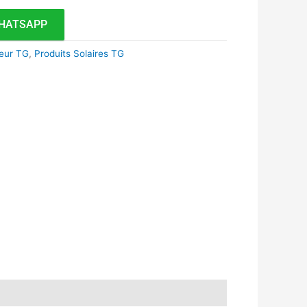
HATSAPP
ieur TG
,
Produits Solaires TG
k
r
tsApp
inkedIn