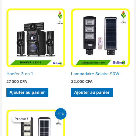
Hoofer 3 en 1
Lampadaire Solaire 90W
27.000
CFA
32.000
CFA
Ajouter au panier
Ajouter au panier
Le
Le
30%
prix
prix
Promo !
Promo !
initial
actuel
était :
est :
50.000 CFA.
35.000 CFA.