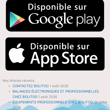
Nos Articles récents
CONTACTEZ BOLITOO
1 août 2026
BALANCES ÉLECTRONIQUES ET PROFESSIONNELLES
CHEZ BOLITOO
1 août 2026
ÉQUIPEMENTS PROFESSIONNELS CHEZ BOLITOO
30 juillet
2026