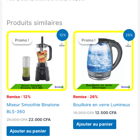
Produits similaires
Le
Le
Le
Le
12%
26%
prix
prix
prix
prix
Promo !
Promo !
Promo !
Promo !
initial
actuel
initial
actuel
était :
est :
était :
est :
25.000 CFA.
22.000 CFA.
16.900 CFA.
12.500 CFA.
Remise : 12%
Remise : 26%
Mixeur Smoothie Binatone
Bouilloire en verre Lumineux
BLS-360
16.900
CFA
12.500
CFA
25.000
CFA
22.000
CFA
Ajouter au panier
Ajouter au panier