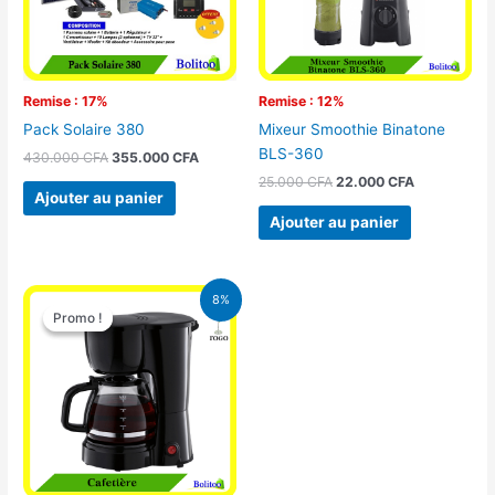
Remise : 17%
Remise : 12%
Pack Solaire 380
Mixeur Smoothie Binatone
BLS-360
430.000
CFA
355.000
CFA
25.000
CFA
22.000
CFA
Ajouter au panier
Ajouter au panier
Le
Le
8%
prix
prix
Promo !
Promo !
initial
actuel
était :
est :
25.000 CFA.
23.000 CFA.