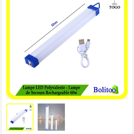
LED
Polyvalente
-
Lampe
de
Secours
Rechargeable
60W