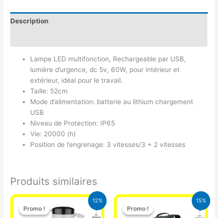
Description
Avis (0)
Lampe LED multifonction, Rechargeable par USB,
lumière d’urgence, dc 5v, 60W, pour intérieur et
extérieur, idéal pour le travail.
Taille: 52cm
Mode d’alimentation: batterie au lithium chargement
USB
Niveau de Protection: IP65
Vie: 20000 (h)
Position de l’engrenage: 3 vitesses/3 + 2 vitesses
Produits similaires
Le
Le
Le
Le
12%
15%
prix
prix
prix
prix
Promo !
Promo !
Promo !
Promo !
initial
actuel
initial
actuel