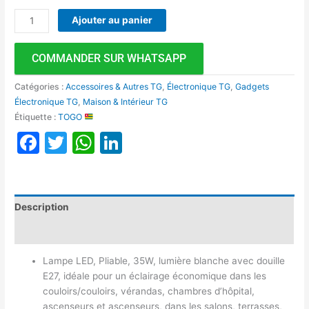
Ajouter au panier
COMMANDER SUR WHATSAPP
Catégories :
Accessoires & Autres TG
,
Électronique TG
,
Gadgets
Électronique TG
,
Maison & Intérieur TG
Étiquette :
TOGO
Facebook
Twitter
WhatsApp
LinkedIn
Description
Avis (0)
Lampe LED, Pliable, 35W, lumière blanche avec douille
E27, idéale pour un éclairage économique dans les
couloirs/couloirs, vérandas, chambres d’hôpital,
ascenseurs et ascenseurs, dans les salons, terrasses,