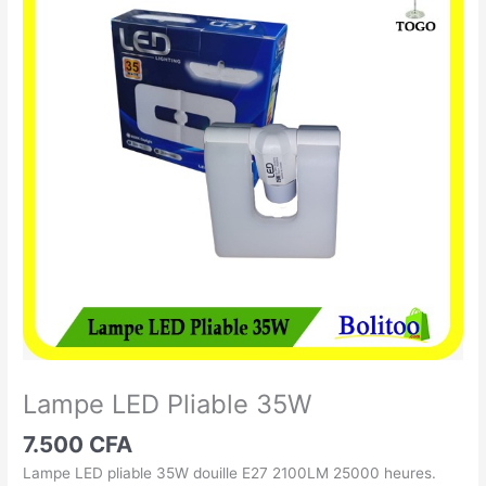
LED
Pliable
35W
Lampe LED Pliable 35W
7.500
CFA
Lampe LED pliable 35W douille E27 2100LM 25000 heures.