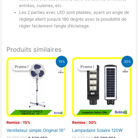
entrées, cuisines, etc.
Les 2 parties avec LED sont pliables, ayant un angle de
réglage allant jusqu’à 180 degrés avec la possibilité de
régler facilement l’angle d’éclairage.
Produits similaires
Le
Le
Le
Le
15%
30%
prix
prix
prix
prix
Promo !
Promo !
Promo !
Promo !
initial
actuel
initial
actuel
était :
est :
était :
est :
10.000 CFA.
8.500 CFA.
50.000 CFA.
35.000 CFA
Remise : 15%
Remise : 30%
Ventilateur simple Original 16″
Lampadaire Solaire 120W