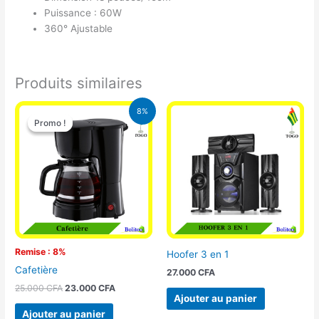
Puissance : 60W
360° Ajustable
Produits similaires
Le
Le
8%
prix
prix
Promo !
Promo !
initial
actuel
était :
est :
25.000 CFA.
23.000 CFA.
Remise : 8%
Hoofer 3 en 1
Cafetière
27.000
CFA
25.000
CFA
23.000
CFA
Ajouter au panier
Ajouter au panier