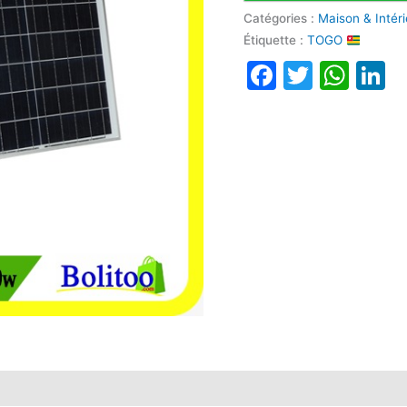
Catégories :
Maison & Intér
Étiquette :
TOGO
Faceboo
Twitte
Wha
L