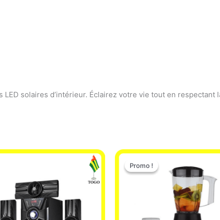
ED solaires d’intérieur. Éclairez votre vie tout en respectant l
Le
Le
prix
prix
Promo !
Promo !
initial
actuel
était :
est :
25.000 CFA.
22.000 