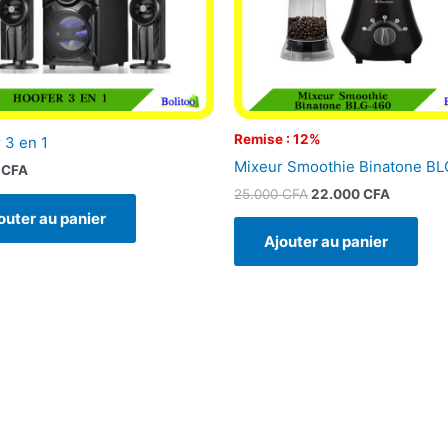
Remise : 12%
 3 en 1
Mixeur Smoothie Binatone B
0
CFA
25.000
CFA
22.000
CFA
outer au panier
Ajouter au panier