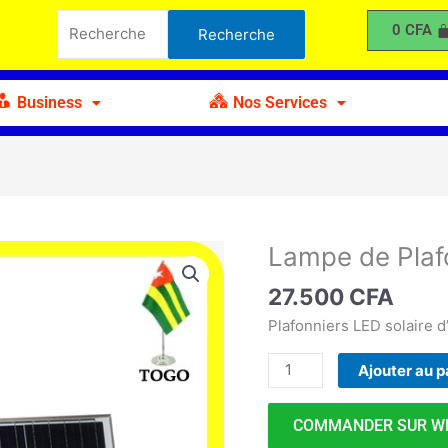
de
Recherche
0
CFA
Recherche
Plafond
pour :
Solaire
200W
Business
Nos Services
Lampe de Plaf
quantité
de
27.500
CFA
Lampe
de
Plafonniers LED solaire d’
Plafond
Ajouter au p
Solaire
200W
COMMANDER SUR W