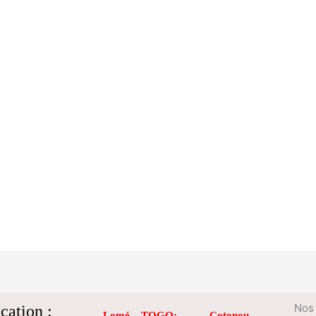
cation :
Nos 
Lomé – TOGO
:
Cotonou –