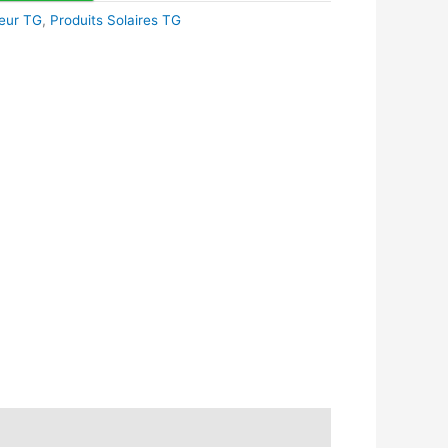
ieur TG
,
Produits Solaires TG
k
r
tsApp
inkedIn