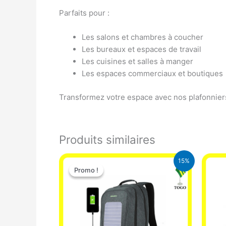
Parfaits pour :
Les salons et chambres à coucher
Les bureaux et espaces de travail
Les cuisines et salles à manger
Les espaces commerciaux et boutiques
Transformez votre espace avec nos plafonniers L
Produits similaires
Le
Le
15%
prix
prix
Promo !
Promo !
initial
actuel
était :
est :
29.500 CFA.
25.000 CFA.