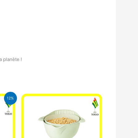
a planète !
12%
CFA.