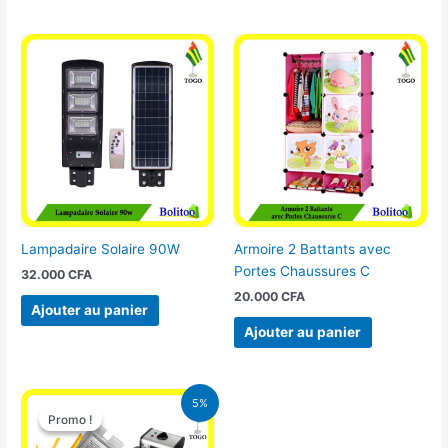
Lampadaire Solaire 90W
Armoire 2 Battants avec
Portes Chaussures C
32.000
CFA
20.000
CFA
Ajouter au panier
Ajouter au panier
Le
Le
5%
prix
prix
Promo !
Promo !
initial
actuel
était :
est :