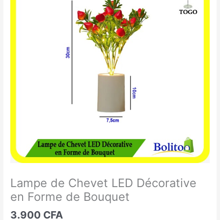
de
Chevet
LED
Décorative
en
Forme
de
Bouquet
Lampe de Chevet LED Décorative
en Forme de Bouquet
3.900
CFA