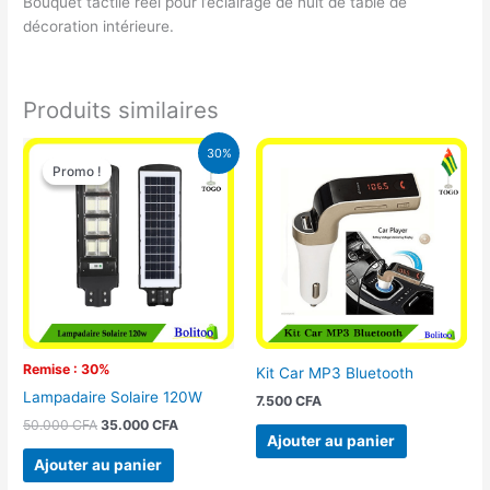
Bouquet tactile réel pour l’éclairage de nuit de table de
décoration intérieure.
Produits similaires
Le
Le
30%
prix
prix
Promo !
Promo !
initial
actuel
était :
est :
50.000 CFA.
35.000 CFA.
Remise : 30%
Kit Car MP3 Bluetooth
Lampadaire Solaire 120W
7.500
CFA
50.000
CFA
35.000
CFA
Ajouter au panier
Ajouter au panier