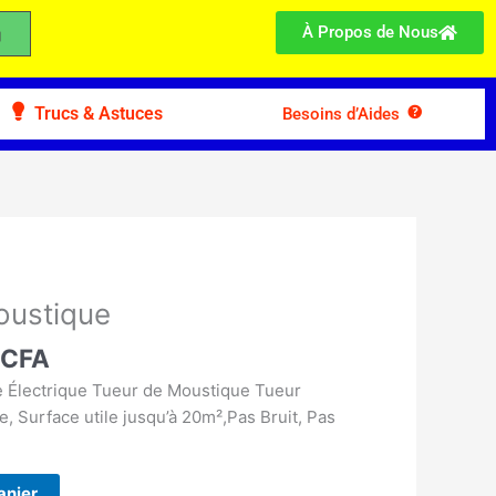
À Propos de Nous
Trucs & Astuces
Besoins d’Aides
Le
prix
oustique
actuel
0
CFA
est :
 CFA.
7.000 CFA.
 Électrique Tueur de Moustique Tueur
, Surface utile jusqu’à 20m²,Pas Bruit, Pas
anier