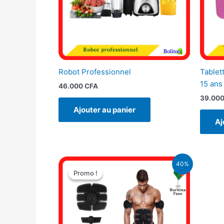
Robot Professionnel
Tablet
15 ans
46.000
CFA
39.00
Ajouter au panier
Aj
Le
Le
40%
prix
prix
Promo !
Promo !
initial
actuel
était :
est :
25.000 CFA.
15.000 CFA.