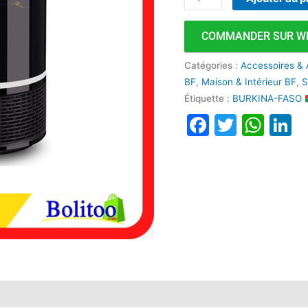
COMMANDER SUR W
Catégories :
Accessoires & 
BF
,
Maison & Intérieur BF
,
S
Étiquette :
BURKINA-FASO
Faceboo
Twitte
Wha
L