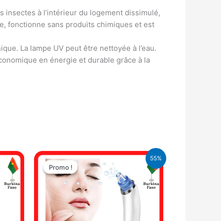
 insectes à l’intérieur du logement dissimulé,
ique, fonctionne sans produits chimiques et est
nique. La lampe UV peut être nettoyée à l’eau.
 économique en énergie et durable grâce à la
Le
Le
55%
prix
prix
Promo !
Promo !
initial
actuel
était :
est :
19.900 CFA.
8.900 CFA.