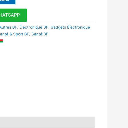
HATSAPP
Autres BF
,
Électronique BF
,
Gadgets Électronique
anté & Sport BF
,
Santé BF
k
r
tsApp
inkedIn