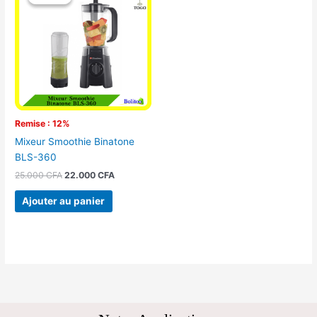
initial
actuel
était :
est :
25.000 CFA.
22.000 CFA.
Remise : 12%
Mixeur Smoothie Binatone
BLS-360
25.000
CFA
22.000
CFA
Ajouter au panier