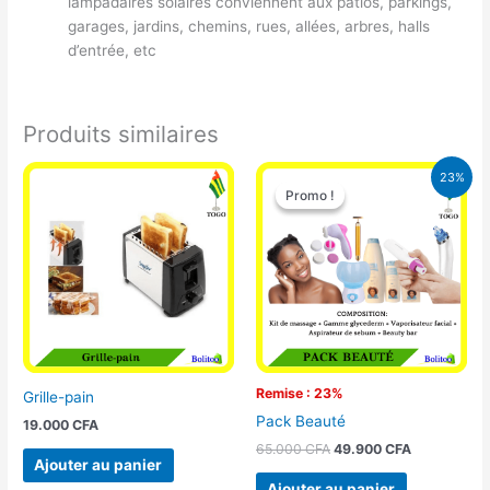
lampadaires solaires conviennent aux patios, parkings,
garages, jardins, chemins, rues, allées, arbres, halls
d’entrée, etc
Produits similaires
Le
Le
23%
prix
prix
Promo !
Promo !
initial
actuel
était :
est :
65.000 CFA.
49.900 CFA
Remise : 23%
Grille-pain
Pack Beauté
19.000
CFA
65.000
CFA
49.900
CFA
Ajouter au panier
Ajouter au panier